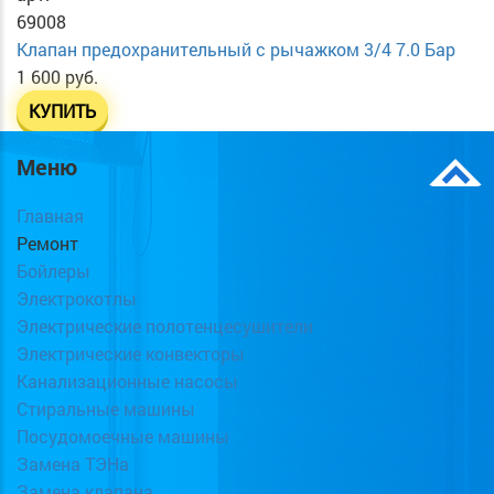
69008
Клапан предохранительный с рычажком 3/4 7.0 Бар
1 600 руб.
КУПИТЬ
Меню
Главная
Ремонт
Бойлеры
Электрокотлы
Электрические полотенцесушители
Электрические конвекторы
Канализационные насосы
Стиральные машины
Посудомоечные машины
Замена ТЭНа
Замена клапана