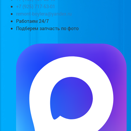
+7 (925) 717-53-01
remont-boylera@yandex.ru
Работаем 24/7
Подберем запчасть по фото