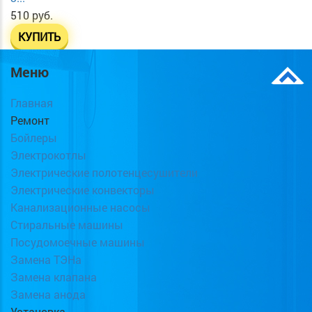
510 руб.
КУПИТЬ
Меню
Главная
Ремонт
Бойлеры
Электрокотлы
Электрические полотенцесушители
Электрические конвекторы
Канализационные насосы
Стиральные машины
Посудомоечные машины
Замена ТЭНа
Замена клапана
Замена анода
Установка