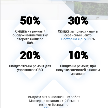
50%
30%
Скидка
на ремонт/
Скидка
за привоз к нам в
обслуживание/чистку
сервисный центр
второго бойлера
Ростов на Дону
-
30%
50%
20%
10%
Скидка
20%
на ремонт
для
Скидка
на ремонт,
при
участников СВО
покупке запчастей
в нашем
магазине
Выдаем
акт
выполненных работ
Мастер не оставил акт? Ремонт
техники бесплатно!