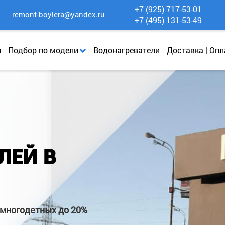
+7 (925) 717-53-01
remont-boylera@yandex.ru
+7 (495) 131-53-49
и
Подбор по модели
Водонагреватели
Доставка | Опл
ЛЕЙ В
 многодетных до 20%