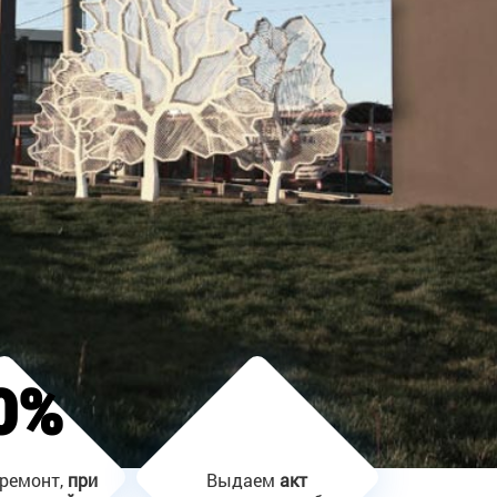
0%
ремонт,
при
Выдаем
акт