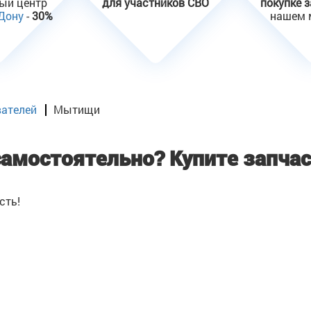
ный центр
для участников СВО
покупке 
 Дону
-
30%
нашем 
вателей
Мытищи
самостоятельно?
Купите запчас
сть!