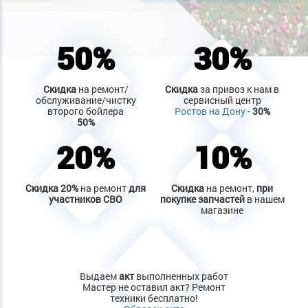
50%
30%
Скидка
на ремонт/
Скидка
за привоз к нам в
обслуживание/чистку
сервисный центр
второго бойлера
Ростов на Дону
-
30%
50%
20%
10%
Скидка
20%
на ремонт
для
Скидка
на ремонт,
при
участников СВО
покупке запчастей
в нашем
магазине
Выдаем
акт
выполненных работ
Мастер не оставил акт? Ремонт
техники бесплатно!